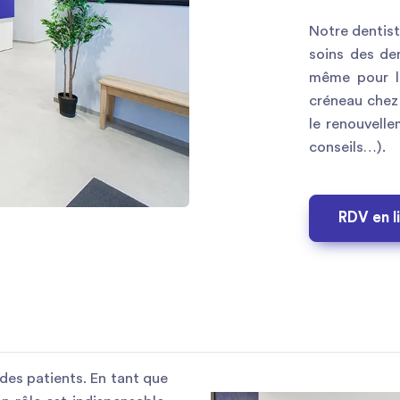
Notre dentist
soins des de
même pour le
créneau chez 
le renouvell
conseils…).
RDV en l
 des patients. En tant que